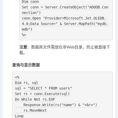
Dim conn

Set conn = Server.CreateObject("ADODB.Con
nection")

conn.Open "Provider=Microsoft.Jet.OLEDB.
4.0;Data Source=" & Server.MapPath("mydb.
mdb")

%>
注意
：数据库文件需放在非Web目录，防止被直接下
载。
查询与显示数据
<%

Dim rs, sql

sql = "SELECT * FROM users"

Set rs = conn.Execute(sql)

Do While Not rs.EOF

    Response.Write(rs("name") & "<br>")

    rs.MoveNext

Loop
