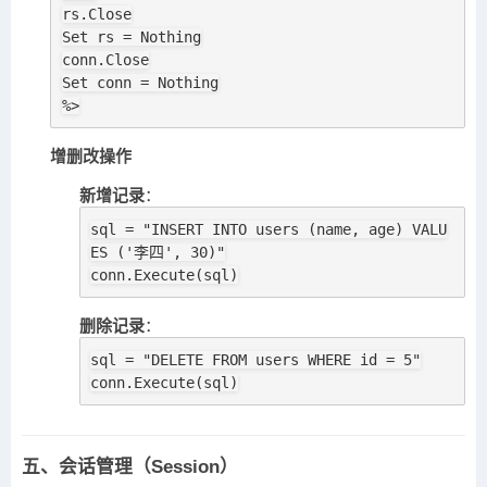
rs.Close

Set rs = Nothing

conn.Close

Set conn = Nothing

%>
增删改操作
新增记录
：
sql = "INSERT INTO users (name, age) VALU
ES ('李四', 30)"

conn.Execute(sql)
删除记录
：
sql = "DELETE FROM users WHERE id = 5"

conn.Execute(sql)
五、会话管理（Session）