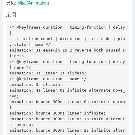
另见:
动画(Animation)
示例
/* @keyframes duration | timing-function | delay 
|

   iteration-count | direction | fill-mode | pla
y-state | name */

animation: 3s ease-in 1s 2 reverse both paused s
lidein;

/* @keyframes duration | timing-function | delay 
| name */

animation: 3s linear 1s slidein;

/* @keyframes duration | name */

animation: 3s slidein;

animation: 4s linear 0s infinite alternate move_
eye;

animation: bounce 300ms linear 0s infinite norma
l;

animation: bounce 300ms linear infinite;

animation: bounce 300ms linear infinite alternat
e-reverse;

animation: bounce 300ms linear 2s infinite alter