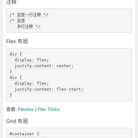
注释
/* 这是一行注释 */

/* 这是

   多行注释 */
Flex 布局
div {

  display: flex;

  justify-content: center;

}

div {

  display: flex;

  justify-content: flex-start;

}
查看:
Flexbox
|
Flex Tricks
Grid 布局
#container {
