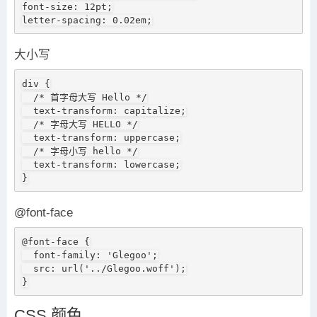
font-size: 12pt;

letter-spacing: 0.02em;
大小写
div {

  /* 首字母大写 Hello */

  text-transform: capitalize;

  /* 字母大写 HELLO */

  text-transform: uppercase;

  /* 字母小写 hello */

  text-transform: lowercase;

}
@font-face
@font-face {

  font-family: 'Glegoo';

  src: url('../Glegoo.woff');

}
CSS 颜色