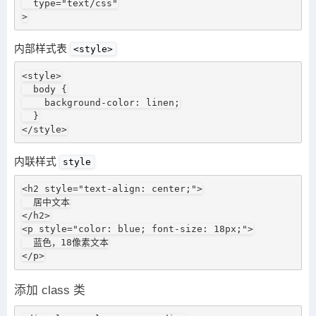
  type="text/css"

>
内部样式表
<style>
<style>

  body {

    background-color: linen;

  }

</style>
内联样式
style
<h2 style="text-align: center;">

  居中文本

</h2>

<p style="color: blue; font-size: 18px;">

  蓝色，18像素文本

</p>
添加 class 类