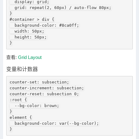
  display: grid;

  grid: repeat(2, 60px) / auto-flow 80px;

}

#container > div {

  background-color: #8ca0ff;

  width: 50px;

  height: 50px;

}
查看:
Grid Layout
变量和计数器
counter-set: subsection;

counter-increment: subsection;

counter-reset: subsection 0;

:root {

  --bg-color: brown;

}

element {

  background-color: var(--bg-color);

}