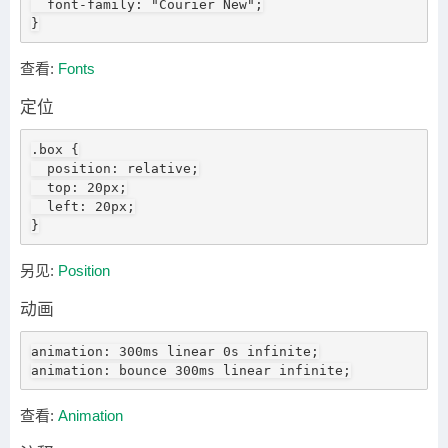
  font-family: "Courier New";

}
查看:
Fonts
定位
.box {

  position: relative;

  top: 20px;

  left: 20px;

}
另见:
Position
动画
animation: 300ms linear 0s infinite;

animation: bounce 300ms linear infinite;
查看:
Animation