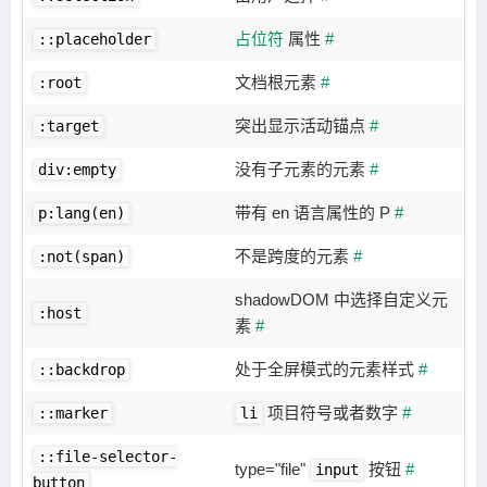
占位符
属性
#
::placeholder
文档根元素
#
:root
突出显示活动锚点
#
:target
没有子元素的元素
#
div:empty
带有 en 语言属性的 P
#
p:lang(en)
不是跨度的元素
#
:not(span)
shadowDOM 中选择自定义元
:host
素
#
处于全屏模式的元素样式
#
::backdrop
项目符号或者数字
#
::marker
li
::file-selector-
type="file"
按钮
#
input
button