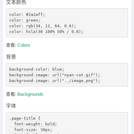
文本颜色
color: #2a2aff;

color: green;

color: rgb(34, 12, 64, 0.6);

color: hsla(30 100% 50% / 0.6);
查看:
Colors
背景
background-color: blue;

background-image: url("nyan-cat.gif");

background-image: url("../image.png");
查看:
Backgrounds
字体
.page-title {

  font-weight: bold;

  font-size: 30px;
