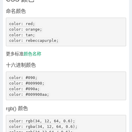
命名颜色
color: red;

color: orange;

color: tan;

color: rebeccapurple;
更多标准
颜色名称
十六进制颜色
color: #090;

color: #009900;

color: #090a;

color: #009900aa;
rgb() 颜色
color: rgb(34, 12, 64, 0.6);

color: rgba(34, 12, 64, 0.6);
