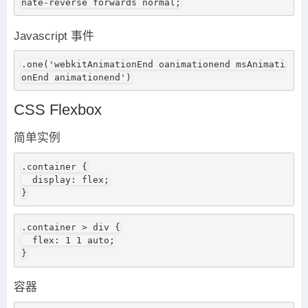
nate-reverse forwards normal;
Javascript 事件
.one('webkitAnimationEnd oanimationend msAnimati
onEnd animationend')
CSS Flexbox
简单实例
.container {

  display: flex;

}
.container > div {

  flex: 1 1 auto;

}
容器