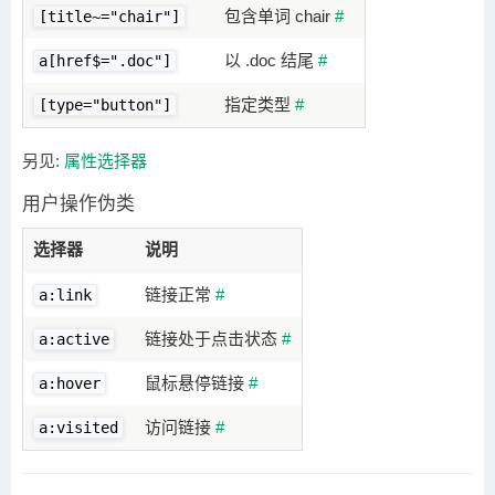
包含单词 chair
#
[title~="chair"]
以 .doc 结尾
#
a[href$=".doc"]
指定类型
#
[type="button"]
另见:
属性选择器
用户操作伪类
选择器
说明
链接正常
#
a:link
链接处于点击状态
#
a:active
鼠标悬停链接
#
a:hover
访问链接
#
a:visited