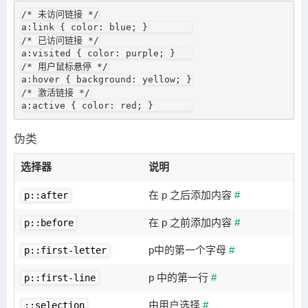
/* 未访问链接 */

a:link { color: blue; }        

/* 已访问链接 */

a:visited { color: purple; }   

/* 用户鼠标悬停 */

a:hover { background: yellow; }

/* 激活链接 */

a:active { color: red; }       
伪类
选择器
说明
在 p 之后添加内容
#
p::after
在 p 之前添加内容
#
p::before
p中的第一个字母
#
p::first-letter
p 中的第一行
#
p::first-line
由用户选择
#
::selection