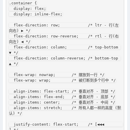
.container {

  display: flex;

  display: inline-flex;

  flex-direction: row;            /* ltr - 行(左
向右) ▶ */

  flex-direction: row-reverse;    /* rtl - 行(右
向左) ◀ */

  flex-direction: column;         /* top-bottom 
▼ */

  flex-direction: column-reverse; /* bottom-top 
▲ */

  flex-wrap: nowrap;       /* 摆放到一行 */

  flex-wrap: wrap;         /* 被打断到多个行中 */

  align-items: flex-start; /* 垂直对齐 - 顶部 */

  align-items: flex-end;   /* 垂直对齐 - 底部 */

  align-items: center;     /* 垂直对齐 - 中间 */

  align-items: stretch;    /* 所有人都一样的高度 (默
认) */

  justify-content: flex-start;    /* [◀◀◀        
] */
