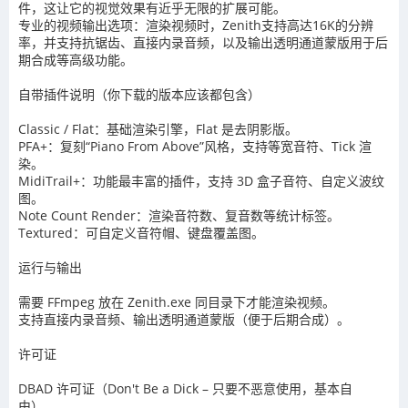
件，这让它的视觉效果有近乎无限的扩展可能。
专业的视频输出选项：渲染视频时，Zenith支持高达16K的分辨
率，并支持抗锯齿、直接内录音频，以及输出透明通道蒙版用于后
期合成等高级功能。
自带插件说明（你下载的版本应该都包含）
Classic / Flat：基础渲染引擎，Flat 是去阴影版。
PFA+：复刻“Piano From Above”风格，支持等宽音符、Tick 渲
染。
MidiTrail+：功能最丰富的插件，支持 3D 盒子音符、自定义波纹
图。
Note Count Render：渲染音符数、复音数等统计标签。
Textured：可自定义音符帽、键盘覆盖图。
运行与输出
需要 FFmpeg 放在 Zenith.exe 同目录下才能渲染视频。
支持直接内录音频、输出透明通道蒙版（便于后期合成）。
许可证
DBAD 许可证（Don't Be a Dick – 只要不恶意使用，基本自
由）。